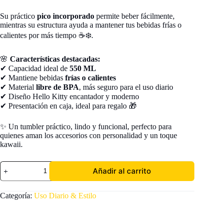
Su práctico
pico incorporado
permite beber fácilmente,
mientras su estructura ayuda a mantener tus bebidas frías o
calientes por más tiempo ☕❄️.
🌸
Características destacadas:
✔ Capacidad ideal de
550 ML
✔ Mantiene bebidas
frías o calientes
✔ Material
libre de BPA
, más seguro para el uso diario
✔ Diseño Hello Kitty encantador y moderno
✔ Presentación en caja, ideal para regalo 🎁
✨ Un tumbler práctico, lindo y funcional, perfecto para
quienes aman los accesorios con personalidad y un toque
kawaii.
Termo
Añadir al carrito
Hello
Kitty
550
Categoría:
Uso Diario & Estilo
ml
Térmico
con