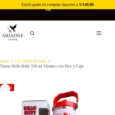
Saltar
Envío gratis en compras mayores a
S/
149.00
🚚
ENVÍO GRATIS EN COMPRAS MAYORES A S/
al
149
🚚
contenido
Inicio
/
Uso Diario & Estilo
/
Termo Hello Kitty 550 ml Térmico con Pico y Caja
-38%