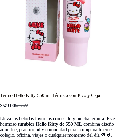
Termo Hello Kitty 550 ml Térmico con Pico y Caja
S/
49.00
S/
79.00
El
El
precio
precio
Lleva tus bebidas favoritas con estilo y mucha ternura. Este
original
actual
hermoso
tumbler Hello Kitty de 550 ML
combina diseño
era:
es:
adorable, practicidad y comodidad para acompañarte en el
S/79.00.
S/49.00.
colegio, oficina, viajes o cualquier momento del día 💖🥤.