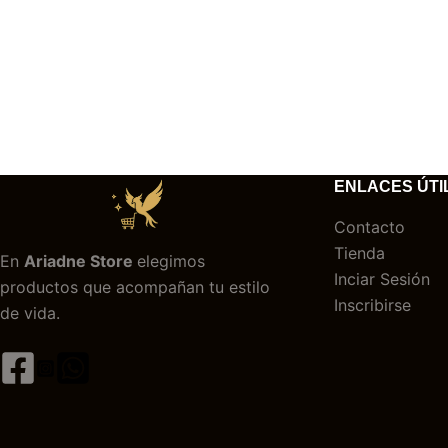
ENLACES ÚTI
Contacto
Tienda
En
Ariadne Store
elegimos
Inciar Sesión
productos que acompañan tu estilo
Inscribirse
de vida.