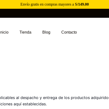
Envío gratis en compras mayores a
S/
149.00
VÍO GRATIS EN COMPRAS MAYORES A S/ 149
🚚
Inicio
Tienda
Blog
Contacto
plicables al despacho y entrega de los productos adquirido
iciones aquí establecidas.