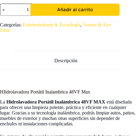
Hidrolavadora
Añadir al carrito
Portátil
Inalámbrica
48VF
Categorías:
Entretenimiento & Tecnología
,
Verano & Aire
con
Libre
Batería
Recargable
cantidad
Descripción
HIidrolavadora Portátil Inalambrica 48VF Max
La
Hidrolavadora Portátil Inalámbrica 48VF MAX
está diseñada
para ofrecer una limpieza potente, práctica y eficiente en cualquier
lugar. Gracias a su tecnología inalámbrica, podrás limpiar autos, patios,
muebles de exterior y muchas otras superficies sin depender de
enchufes ni instalaciones complicadas.