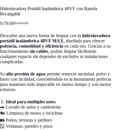
Hidrolavadora Portátil Inalámbrica 48VF con Batería
Recargable
S/
79.00
S/
109.00
El
El
precio
precio
Descubre una nueva forma de limpiar con la
hidrolavadora
original
actual
portátil inalámbrica 48VF MAX
, diseñada para ofrecer
era:
es:
potencia, comodidad y eficiencia
en cada uso. Gracias a su
S/109.00.
S/79.00.
funcionamiento
sin cables
, podrás limpiar fácilmente
cualquier espacio sin depender de enchufes ni instalaciones
complicadas.
Su
alta presión de agua
permite remover suciedad, polvo y
barro con facilidad, convirtiéndola en la herramienta perfecta
para mantener todo impecable en menos tiempo y con menor
esfuerzo.
💧
Ideal para múltiples usos:
🚗 Lavado de autos y camionetas
🏍️ Limpieza de motos y bicicletas
🏡 Patios, terrazas y jardines
🪟 Ventanas, paredes y pisos