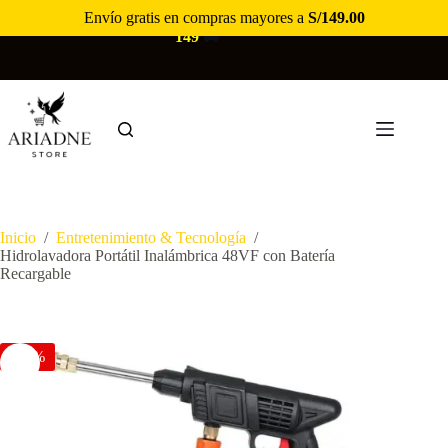
Saltar
Envío gratis en compras mayores a
S/
149.00
🚚
ENVÍO GRATIS EN COMPRAS MAYORES A S/
al
149
🚚
contenido
Inicio
/
Entretenimiento & Tecnología
/
Hidrolavadora Portátil Inalámbrica 48VF con Batería
Recargable
-28%