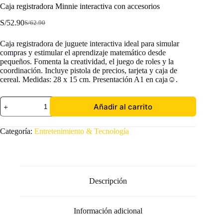
Caja registradora Minnie interactiva con accesorios
S/
52.90
S/
62.90
El
El
precio
precio
Caja registradora de juguete interactiva ideal para simular
original
actual
compras y estimular el aprendizaje matemático desde
era:
es:
pequeños. Fomenta la creatividad, el juego de roles y la
S/62.90.
S/52.90.
coordinación. Incluye pistola de precios, tarjeta y caja de
cereal. Medidas: 28 x 15 cm. Presentación A1 en caja☺️.
Caja
Añadir al carrito
registradora
Minnie
interactiva
Categoría:
Entretenimiento & Tecnología
con
accesorios
cantidad
Descripción
Información adicional