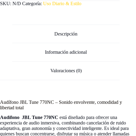
SKU:
N/D
Categoría:
Uso Diario & Estilo
Audífonos
Bluetooth
con
cancelación
de
Ruido
Descripción
cantidad
Información adicional
Valoraciones (0)
Audífono JBL Tune 770NC – Sonido envolvente, comodidad y
libertad total
Audífono
JBL Tune 770NC
está diseñado para ofrecer una
experiencia de audio inmersiva, combinando cancelación de ruido
adaptativa, gran autonomía y conectividad inteligente. Es ideal para
quienes buscan concentrarse, disfrutar su música o atender llamadas