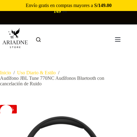
Saltar
Envío gratis en compras mayores a
S/
149.00
🚚
ENVÍO GRATIS EN COMPRAS MAYORES A S/
al
149
🚚
contenido
Inicio
/
Uso Diario & Estilo
/
Audífono JBL Tune 770NC Audífonos Bluetooth con
cancelación de Ruido
-13%