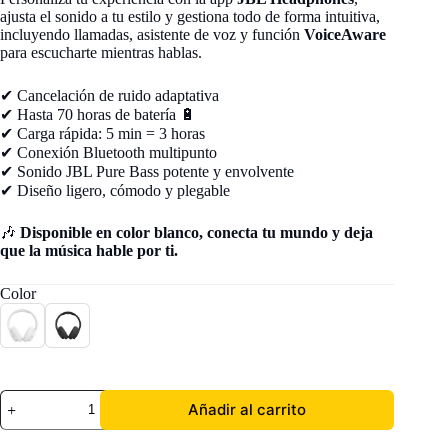
ajusta el sonido a tu estilo y gestiona todo de forma intuitiva,
incluyendo llamadas, asistente de voz y función
VoiceAware
para escucharte mientras hablas.
✔ Cancelación de ruido adaptativa
✔ Hasta 70 horas de batería 🔋
✔ Carga rápida: 5 min = 3 horas
✔ Conexión Bluetooth multipunto
✔ Sonido JBL Pure Bass potente y envolvente
✔ Diseño ligero, cómodo y plegable
🎶
Disponible en color blanco, conecta tu mundo y deja
que la música hable por ti.
Color
Audífono
Añadir al carrito
JBL
Tune
770NC