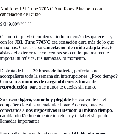
Audífono JBL Tune 770NC Audífonos Bluetooth con
cancelación de Ruido
S/
349.00
S/
399.00
El
El
precio
precio
Cuando tu playlist comienza, todo lo demás desaparece… y
original
actual
con los
JBL Tune 770NC
esa sensación dura más de lo que
era:
es:
imaginas. Gracias a su
cancelación de ruido adaptativa
, te
S/399.00.
S/349.00.
aíslas del exterior y te concentras solo en lo que realmente
importa: tu música, tus llamadas, tu momento.
Disfruta de hasta
70 horas de batería
, perfecta para
acompañarte toda la semana sin interrupciones. ¿Poco tiempo?
Con solo
5 minutos de carga obtienes 3 horas de
reproducción
, para que nunca te quedes sin ritmo.
Su diseño
ligero, cómodo y plegable
los convierte en el
compañero ideal para cualquier lugar. Además, puedes
conectarlos a
dos dispositivos Bluetooth al mismo tiempo
,
cambiando fácilmente entre tu celular y tu tablet sin perder
llamadas importantes.
Personaliza tu experiencia con la app
JBL Headphones
,