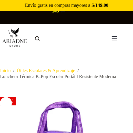
Saltar
Envío gratis en compras mayores a
S/
149.00
🚚
ENVÍO GRATIS EN COMPRAS MAYORES A S/
al
149
🚚
contenido
Inicio
/
Útiles Escolares & Aprendizaje
/
Lonchera Térmica K-Pop Escolar Portátil Resistente Moderna
-44%