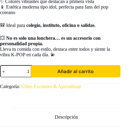
✨ Colores vibrantes que destacan a primera vista
📱 Estética moderna tipo idol, perfecta para fans del pop
coreano
🎒 Ideal para
colegio, instituto, oficina o salidas
.
💥
No es solo una lonchera… es un accesorio con
personalidad propia.
Lleva tu comida con estilo, destaca entre todos y siente la
vibra K-POP en cada día. 💫
Lonchera
Añadir al carrito
Térmica
K-
Pop
Categoría:
Útiles Escolares & Aprendizaje
Escolar
Portátil
Resistente
Moderna
cantidad
Descripción