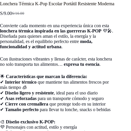
Lonchera Térmica K-Pop Escolar Portátil Resistente Moderna
S/
9.00
S/
16.00
El
El
precio
precio
Convierte cada momento en una experiencia única con esta
original
actual
lonchera térmica inspirada en las guerreras K-POP
💜🎤.
era:
es:
Diseñada para quienes aman el estilo, la energía y la
S/16.00.
S/9.00.
personalidad, es el equilibrio perfecto entre
moda,
funcionalidad y actitud urbana
.
Con ilustraciones vibrantes y llenas de carácter, esta lonchera
no solo transporta tus alimentos…
expresa tu esencia
.
🌟
Características que marcan la diferencia:
✔
Interior térmico
que mantiene tus alimentos frescos por
más tiempo 🧊
✔
Diseño ligero y resistente
, ideal para el uso diario
✔
Asas reforzadas
para un transporte cómodo y seguro
✔
Cierre con cremallera
que protege todo en su interior
✔
Tamaño perfecto
para llevar tu lonche, snacks o bebidas
🎨
Diseño exclusivo K-POP:
💜 Personajes con actitud, estilo y energía