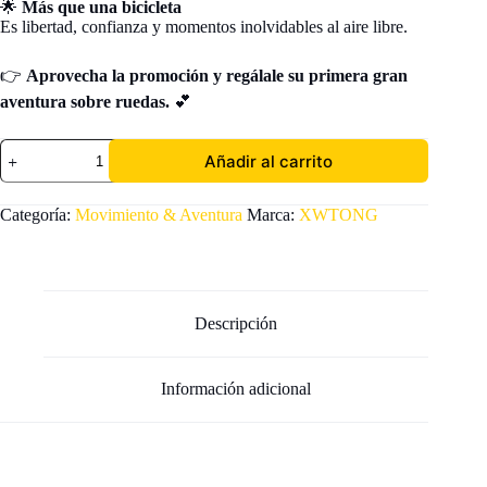
🌟
Más que una bicicleta
Es libertad, confianza y momentos inolvidables al aire libre.
👉
Aprovecha la promoción y regálale su primera gran
aventura sobre ruedas.
💕
Bicicleta
Añadir al carrito
infantil
aro
16
Categoría:
Movimiento & Aventura
Marca:
XWTONG
ideal
para
niñas
de
4
a
Descripción
8
años
cantidad
Información adicional