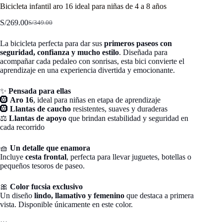
Bicicleta infantil aro 16 ideal para niñas de 4 a 8 años
S/
269.00
S/
349.00
El
El
precio
precio
La bicicleta perfecta para dar sus
primeros paseos con
original
actual
seguridad, confianza y mucho estilo
. Diseñada para
era:
es:
acompañar cada pedaleo con sonrisas, esta bici convierte el
S/349.00.
S/269.00.
aprendizaje en una experiencia divertida y emocionante.
✨
Pensada para ellas
🛞
Aro 16
, ideal para niñas en etapa de aprendizaje
🛞
Llantas de caucho
resistentes, suaves y duraderas
⚖️
Llantas de apoyo
que brindan estabilidad y seguridad en
cada recorrido
🧺
Un detalle que enamora
Incluye
cesta frontal
, perfecta para llevar juguetes, botellas o
pequeños tesoros de paseo.
🎀
Color fucsia exclusivo
Un diseño
lindo, llamativo y femenino
que destaca a primera
vista. Disponible únicamente en este color.