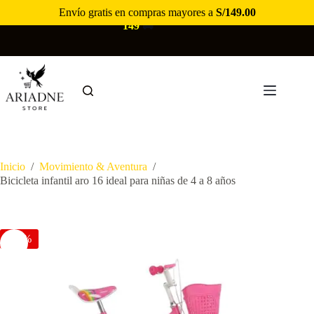
Saltar
Envío gratis en compras mayores a
S/
149.00
🚚
ENVÍO GRATIS EN COMPRAS MAYORES A S/
al
149
🚚
contenido
Inicio
/
Movimiento & Aventura
/
Bicicleta infantil aro 16 ideal para niñas de 4 a 8 años
-23%